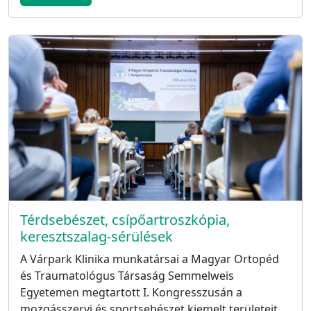
Térdsebészet, csípőartroszkópia,
keresztszalag-sérülések
A Várpark Klinika munkatársai a Magyar Ortopéd
és Traumatológus Társaság Semmelweis
Egyetemen megtartott I. Kongresszusán a
mozgásszervi és sportsebészet kiemelt területeit