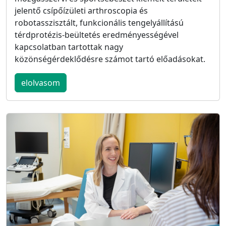
jelentő csípőízületi arthroscopia és
robotasszisztált, funkcionális tengelyállítású
térdprotézis-beültetés eredményességével
kapcsolatban tartottak nagy
közönségérdeklődésre számot tartó előadásokat.
elolvasom